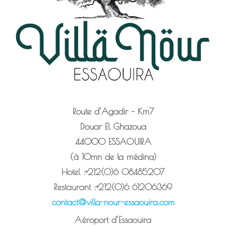
Route d’Agadir – Km7
Douar El Ghazoua
44000 ESSAOUIRA
(à 10mn de la médina)
Hotel :+212(0)6
08485207
Restaurant :+212(0)6
61206369
contact@villa-nour-essaouira.com
Aéroport d’Essaouira